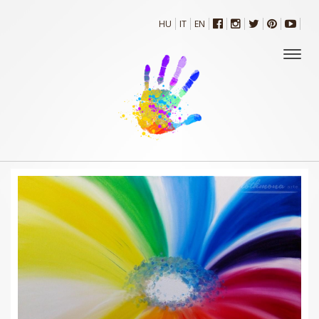
HU
IT
EN