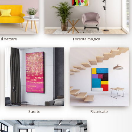
Il nettare
Foresta magica
Suerte
Ricaricato