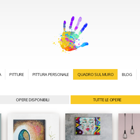
A
PITTURE
PITTURA PERSONALE
QUADRO SUL MURO
BLOG
OPERE DISPONIBILI
TUTTE LE OPERE