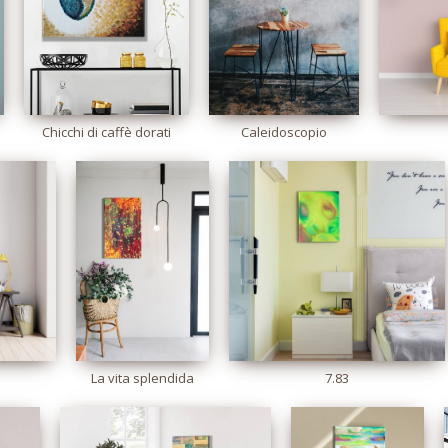
Chicchi di caffè dorati
Caleidoscopio
s
La vita splendida
7.83