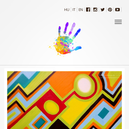
HU
IT
EN