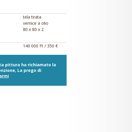
tela tirata
vernice a olio
80 x 80 x 2
140 000 Ft / 350 €
a pittura ha richiamato la
nzione, La prego di
armi