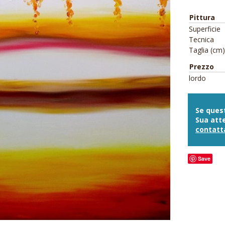
Pittura
Superficie
Tecnica
Taglia (cm)
Prezzo
lordo
Se quest
Sua atte
contatt
Save