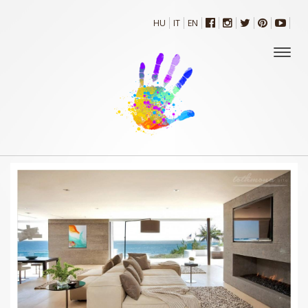
HU
IT
EN