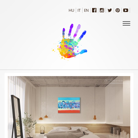
HU
IT
EN