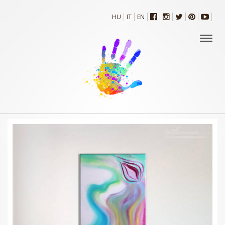
HU
IT
EN