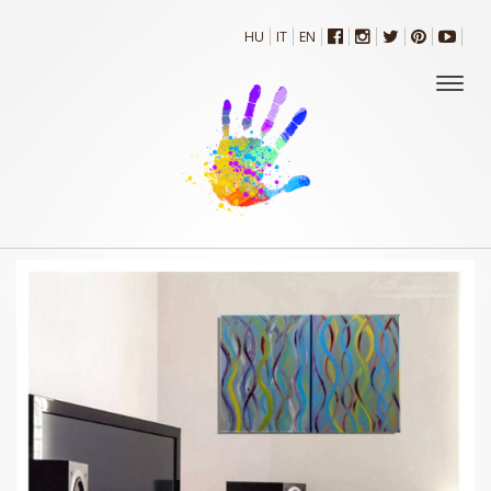
HU
IT
EN