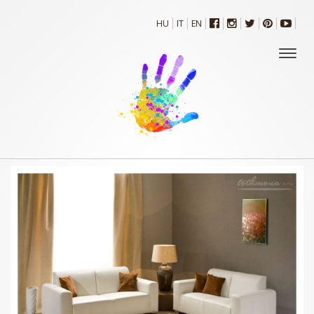
HU
IT
EN