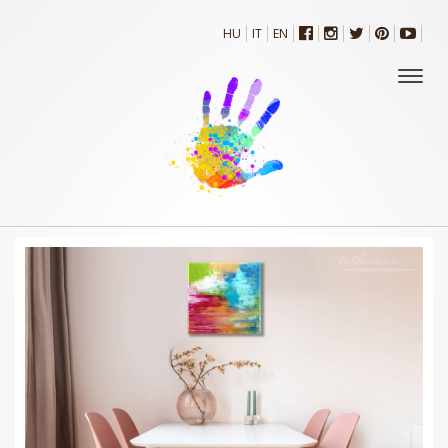
HU
IT
EN