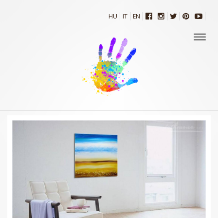
HU
IT
EN