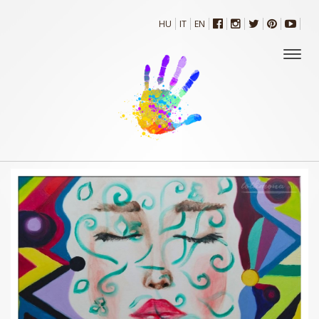
HU
IT
EN