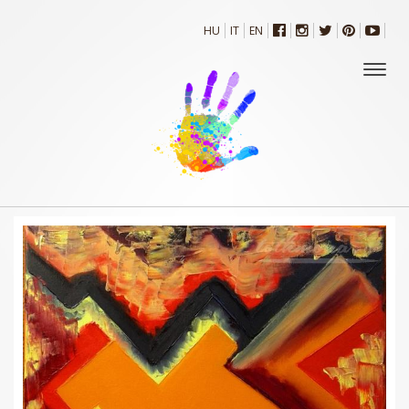
HU
IT
EN