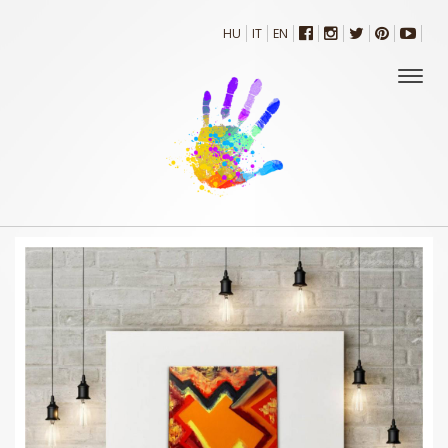
HU
IT
EN