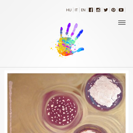
HU
IT
EN