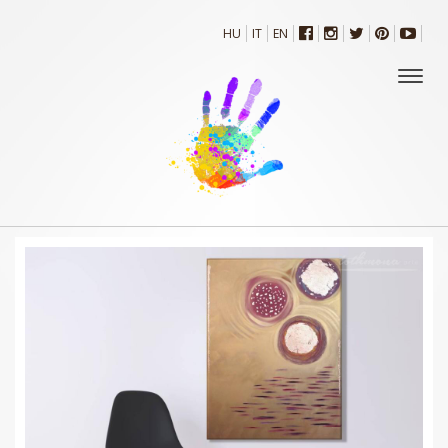
HU
IT
EN