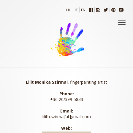
HU
IT
EN
Lilit Monika Szirmai
, fingerpainting artist
Phone:
+36 20/399-5833
Email:
lilith.szirmai[at]gmail.com
Web: