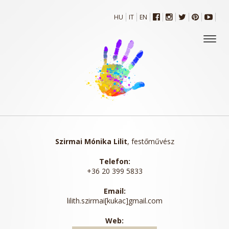
HU
IT
EN
Szirmai Mónika Lilit
, festőművész
Telefon:
+36 20 399 5833
Email:
lilith.szirmai[kukac]gmail.com
Web: