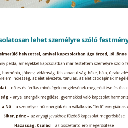
solatosan lehet személyre szóló festmény
felmerülő helyzettel, amivel kapcsolatban úgy érzed, jól jönn
ny példa, amelyekkel kapcsolatban már festettem személyre szóló f
 harmónia, jókedv, vidámság, felszabadultság, béke, hála, újrakezdés
relem, nőiesség, az élet élvezete, tanulás, az élet csodájának megél
lat
– nőies és férfias minőségek megélésének megerősítése és öss
aság
– anyai energiák megélése, gyermekkel való kapcsolat harmoni
s a Nő
– a személyes női energiák és a vállalkozás “férfi” energiáina
Siker, pénz
– az anyagi javakhoz fűződő kapcsolat megerősítése
Házasság, Család
– az összetartó erő megerősítése