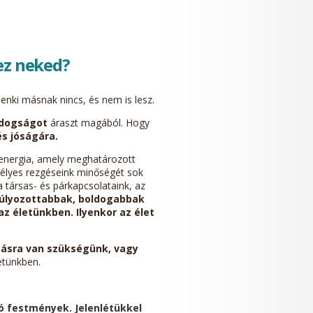
ez neked?
enki másnak nincs, és nem is lesz.
ldogságot
áraszt magából. Hogy
s jóságára.
 energia, amely meghatározott
emélyes rezgéseink minőségét sok
 társas- és párkapcsolataink, az
súlyozottabbak, boldogabbak
z életünkben. Ilyenkor az élet
ásra van szükségünk, vagy
etünkben.
ó festmények. Jelenlétükkel