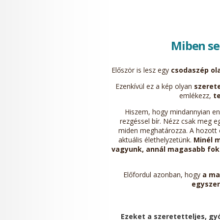
Miben se
Először is lesz egy
csodaszép ol
Ezenkívül ez a kép olyan
szerete
emlékezz,
t
Hiszem, hogy mindannyian ene
rezgéssel bír. Nézz csak meg eg
miden meghatározza. A hozott cs
aktuális élethelyzetünk.
Minél 
vagyunk, annál magasabb fokú 
Előfordul azonban, hogy
a ma
egyszer
Ezeket a szeretetteljes, gy