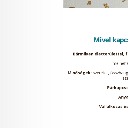
Mivel kapc
Bármilyen életterülettel, 
Íme néhá
Minőségek:
szeretet, összhang,
sze
Párkapcso
Any
Vállalkozás é