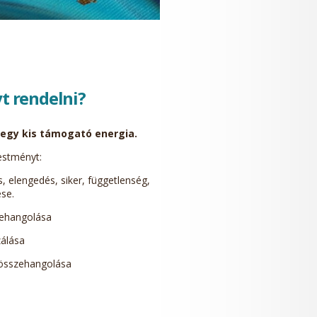
t rendelni?
e egy kis támogató energia.
estményt:
, elengedés, siker, függetlenség,
ése.
zehangolása
zálása
k összehangolása