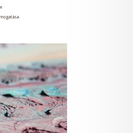
se
támogatása.