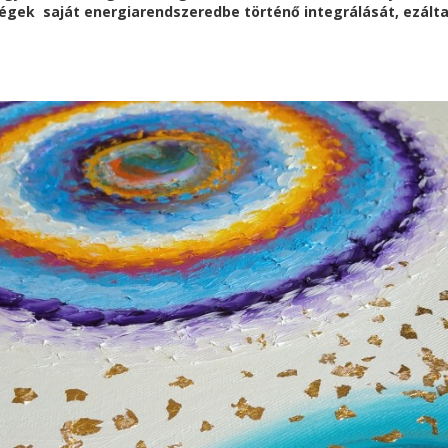
ségek s
aját energiarendszeredbe történő integrálását, ezálta