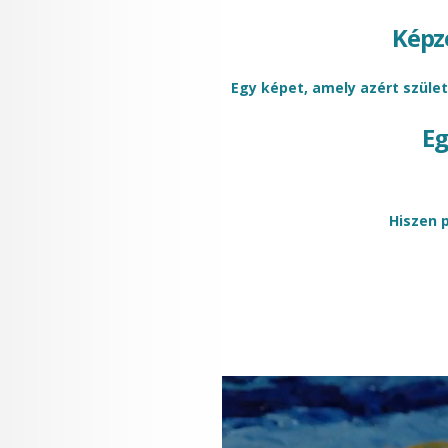
Képze
Egy képet, amely azért születe
Eg
Hiszen 