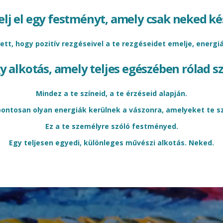
lj el egy festményt, amely csak neked ké
tt, hogy pozitív rezgéseivel a te rezgéseidet emelje, energiá
y alkotás, amely teljes egészében rólad sz
Mindez a te színeid, a te
érzéseid
alapján.
pontosan olyan energiák kerülnek a vászonra, amelyeket te sz
Ez a te személyre szóló festményed.
Egy teljesen egyedi, különleges művészi alkotás. Neked.