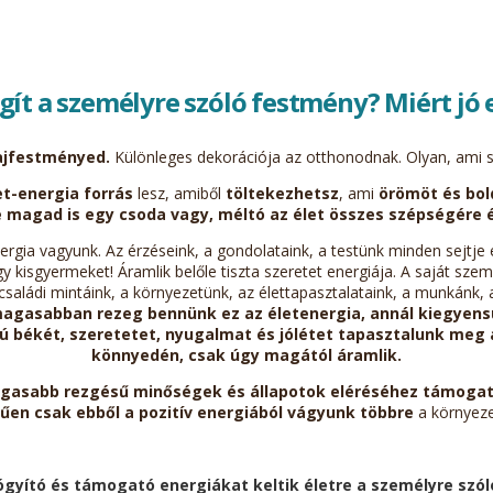
gít a személyre szóló festmény? Miért jó 
ajfestményed.
Különleges dekorációja az otthonodnak. Olyan, ami s
t-energia forrás
lesz, amiből
töltekezhetsz
, ami
örömöt és bo
e magad is egy csoda vagy, méltó az élet összes szépségére é
rgia vagyunk. Az érzéseink, a gondolataink, a testünk minden sejtje
y kisgyermeket! Áramlik belőle tiszta szeretet energiája. A saját sz
aládi mintáink, a környezetünk, az élettapasztalataink, a munkánk, a
magasabban rezeg bennünk ez az életenergia, annál kiegyen
békét, szeretetet, nyugalmat és jólétet tapasztalunk meg a
könnyedén, csak úgy magától áramlik.
gasabb rezgésű minőségek és állapotok eléréséhez támogat
űen csak ebből a pozitív energiából vágyunk többre
a környez
ógyító és támogató energiákat keltik életre a
személyre szól