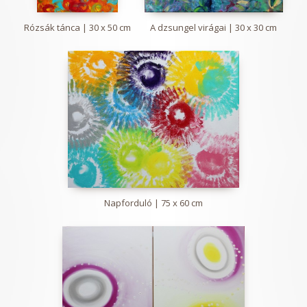
Rózsák tánca | 30 x 50 cm
A dzsungel virágai | 30 x 30 cm
Napforduló | 75 x 60 cm