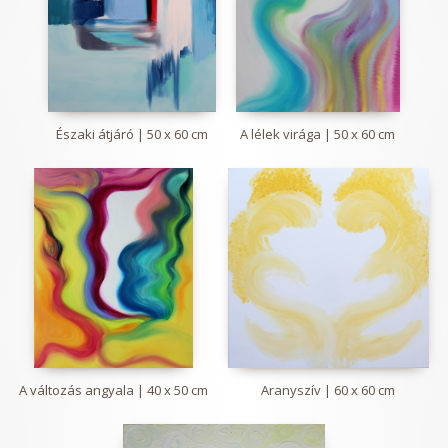
Északi átjáró | 50 x 60 cm
A lélek virága | 50 x 60 cm
A változás angyala | 40 x 50 cm
Aranyszív | 60 x 60 cm