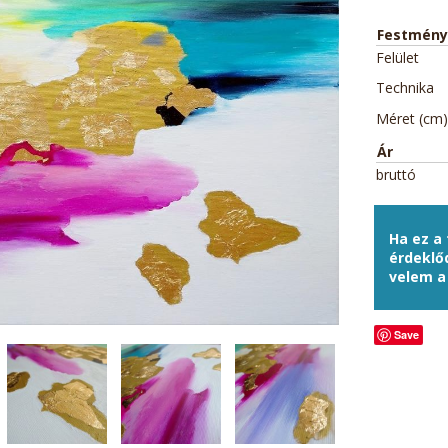
Festmény
Felület
Technika
Méret (cm)
Ár
bruttó
Ha ez a
érdeklő
velem 
Save