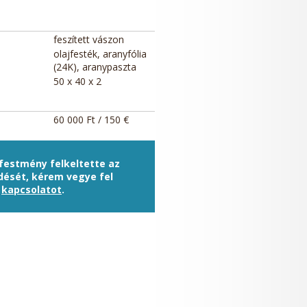
feszített vászon
olajfesték, aranyfólia
(24K), aranypaszta
50 x 40 x 2
60 000 Ft / 150 €
 festmény felkeltette az
dését, kérem vegye fel
a
kapcsolatot
.