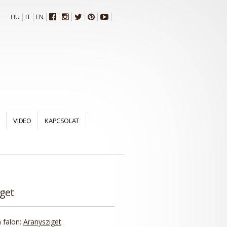
HU
IT
EN
VIDEO
KAPCSOLAT
get
 falon:
Aranysziget