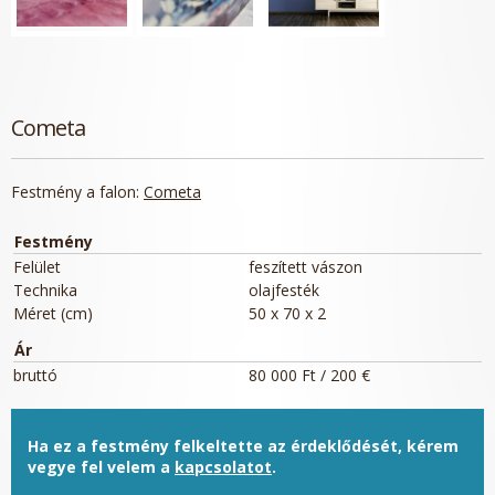
Cometa
Festmény a falon:
Cometa
Festmény
Felület
feszített vászon
Technika
olajfesték
Méret (cm)
50 x 70 x 2
Ár
bruttó
80 000 Ft / 200 €
Ha ez a festmény felkeltette az érdeklődését, kérem
vegye fel velem a
kapcsolatot
.