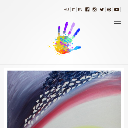
HU
IT
EN