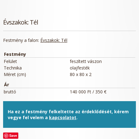
Évszakok: Tél
Festmény a falon:
Évszakok: Tél
Festmény
Felület
feszített vászon
Technika
olajfesték
Méret (cm)
80 x 80 x 2
Ár
bruttó
140 000 Ft / 350 €
Ha ez a festmény felkeltette az érdeklődését, kérem
vegye fel velem a
kapcsolatot
.
Save