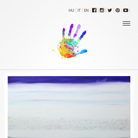
HU
IT
EN