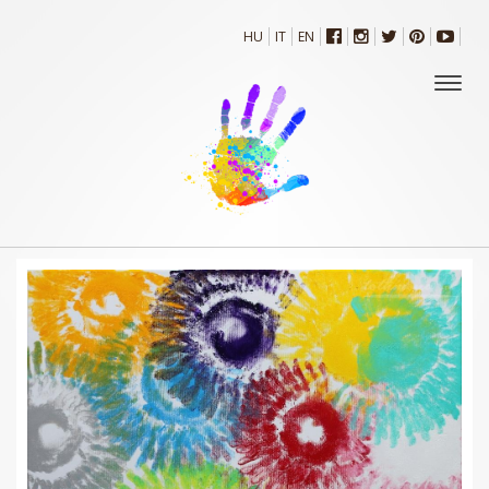
HU
IT
EN