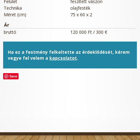
Felület
feszített vászon
Technika
olajfesték
Méret (cm)
75 x 60 x 2
Ár
bruttó
120 000 Ft / 300 €
Ha ez a festmény felkeltette az érdeklődését, kérem
vegye fel velem a
kapcsolatot
.
Save