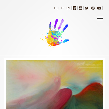
HU
IT
EN