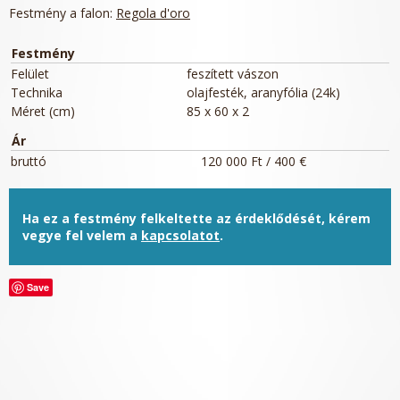
Festmény a falon:
Regola d'oro
Festmény
Felület
feszített vászon
Technika
olajfesték, aranyfólia (24k)
Méret (cm)
85 x 60 x 2
Ár
bruttó
120 000 Ft / 400 €
Ha ez a festmény felkeltette az érdeklődését, kérem
vegye fel velem a
kapcsolatot
.
Save