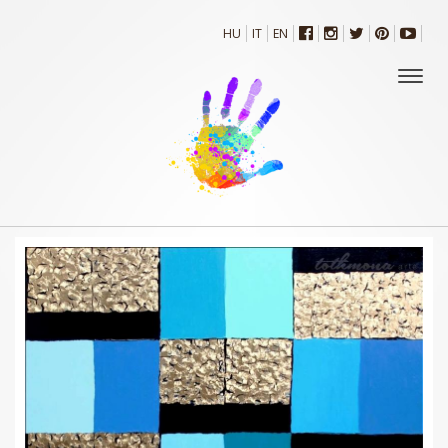
HU
IT
EN