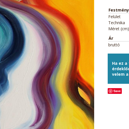
Festmény
Felület
Technika
Méret (cm)
Ár
bruttó
Ha ez a
érdeklő
velem 
Save