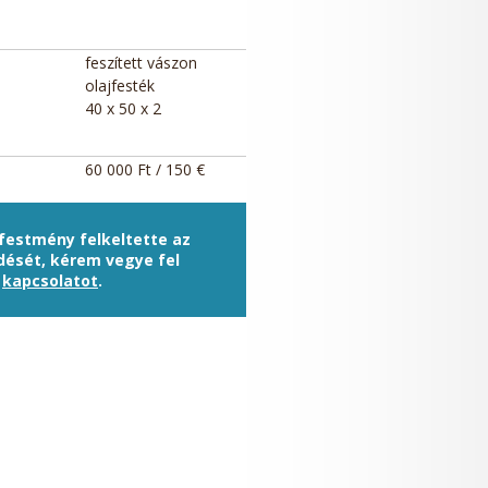
feszített vászon
olajfesték
40 x 50 x 2
60 000 Ft / 150 €
 festmény felkeltette az
dését, kérem vegye fel
a
kapcsolatot
.