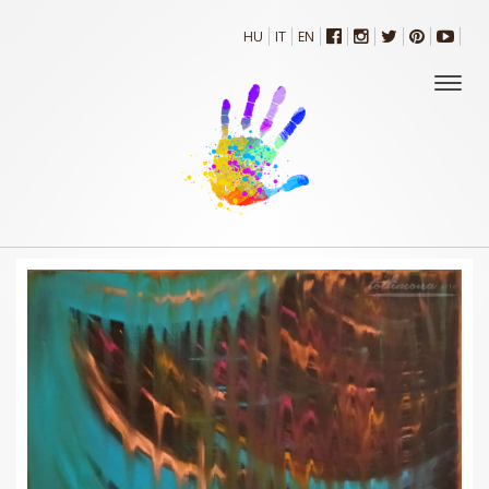
HU
IT
EN