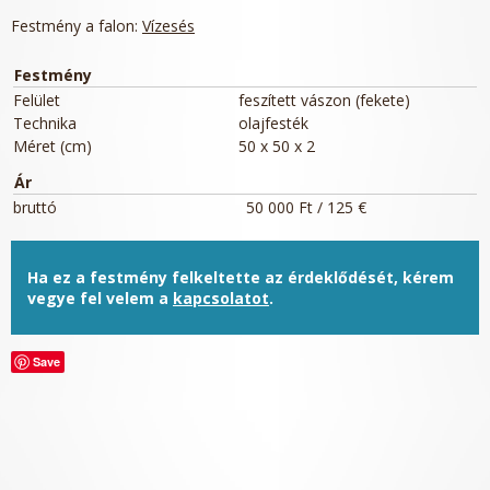
Festmény a falon:
Vízesés
Festmény
Felület
feszített vászon (fekete)
Technika
olajfesték
Méret (cm)
50 x 50 x 2
Ár
bruttó
50 000 Ft / 125 €
Ha ez a festmény felkeltette az érdeklődését, kérem
vegye fel velem a
kapcsolatot
.
Save