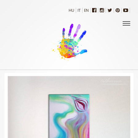
HU
IT
EN