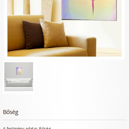
Bőség
A festmény adatai:
Bőség