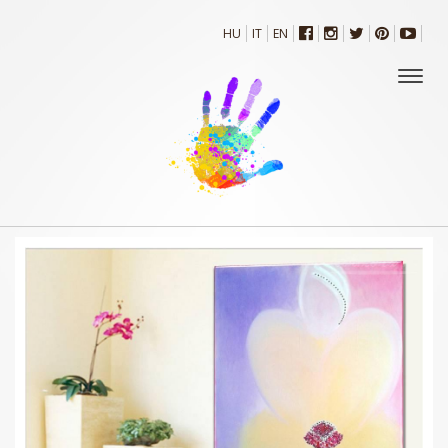
HU
IT
EN