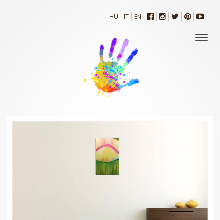
HU
IT
EN