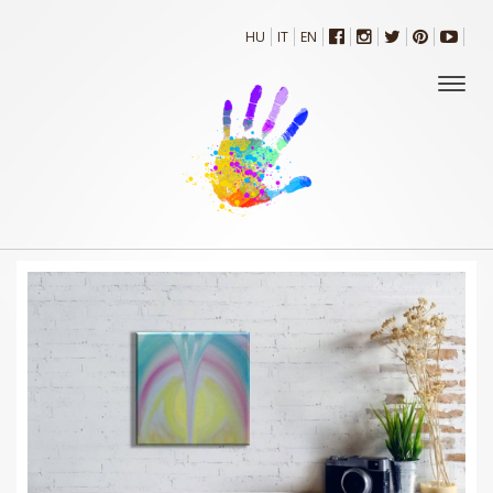
HU
IT
EN