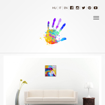
HU
IT
EN