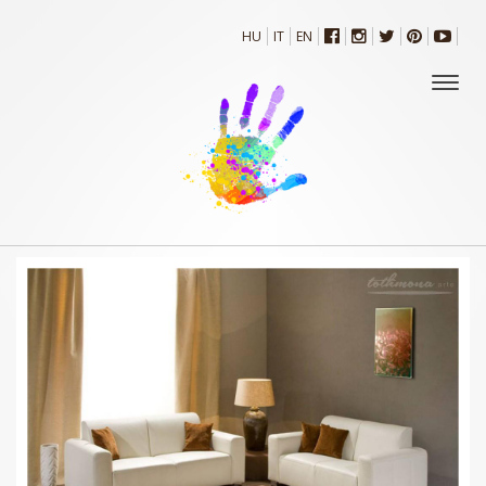
HU
IT
EN